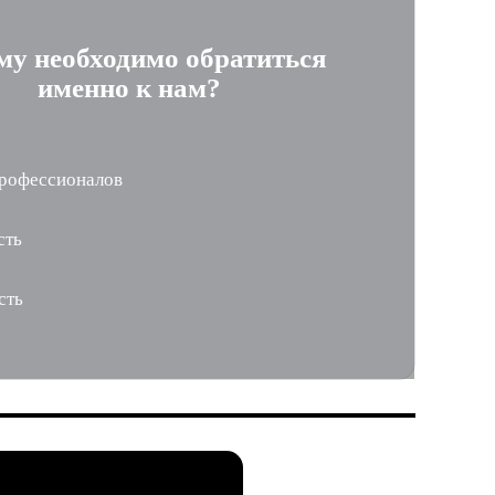
му необходимо обратиться
именно к нам?
рофессионалов
сть
сть