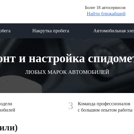
Более 18 автосервисов
Найти ближайший
обега
Накрутка пробега
Автомобильная эле
онт и настройка спидоме
ЛЮБЫХ МАРОК АВТОМОБИЛЕЙ
3
модели
Команда профессионалов
мобилей
с большим опытом работы
или)