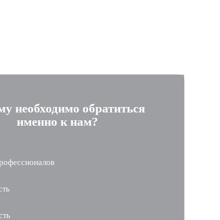
му необходимо обратиться
именно к нам?
рофессионалов
сть
сть