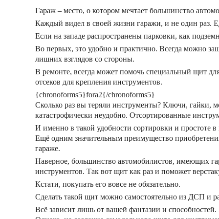
Гараж – место, о котором мечтает большинство автомоб
Каждый видел в своей жизни гаражи, и не один раз. 
Если на западе распространены парковки, как подземн
Во первых, это удобно и практично. Всегда можно за
лишних взглядов со стороны.
В ремонте, всегда может помочь специальный щит для
отсеков для крепления инструментов.
{chronoforms5}fora2{/chronoforms5}
Сколько раз вы теряли инструменты? Ключи, гайки, мо
катастрофически неудобно. Отсортированные инструме
И именно в такой удобности сортировки и простоте 
Ещё одним значительным преимущество приобретения щ
гараже.
Наверное, большинство автомобилистов, имеющих гара
инструментов. Так вот щит как раз и поможет верста
Кстати, покупать его вовсе не обязательно.
Сделать такой щит можно самостоятельно из ДСП и р
Всё зависит лишь от вашей фантазии и способностей.