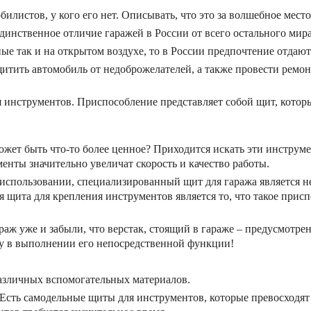
илистов, у кого его нет. Описывать, что это за волшебное место,
Единственное отличие гаражей в России от всего остального мир
ые так и на открытом воздухе, то в России предпочтение отдают
щитить автомобиль от недоброжелателей, а также провести ремо
 инструментов. Приспособление представляет собой щит, которы
жет быть что-то более ценное? Приходится искать эти инструмен
нты значительно увеличат скорость и качество работы.
в использовании, специализированный щит для гаража является 
ита для крепления инструментов является то, что такое приспо
ж уже и забыли, что верстак, стоящий в гараже – предусмотрен 
ку в выполнении его непосредственной функции!
азличных вспомогательных материалов.
 Есть самодельные щиты для инструментов, которые превосходят