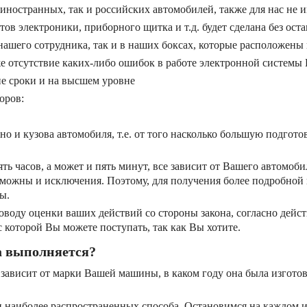
иностранных, так и российских автомобилей, также для нас не 
ов электроники, приборного щитка и т.д. будет сделана без оста
 нашего сотрудника, так и в наших боксах, которые расположены
же отсутствие каких-либо ошибок в работе электронной системы
ие сроки и на высшем уровне
оров:
жно и кузова автомобиля, т.е. от того насколько большую подго
ь часов, а может и пять минут, все зависит от Вашего автомоби
можны и исключения. Поэтому, для получения более подробной
ы.
оду оценки ваших действий со стороны закона, согласно действ
которой Вы можете поступать, так как Вы хотите.
а выполняется?
 зависит от марки Вашей машины, в каком году она была изготов
и наиболее распространенных способа. Остановимся на каждом и