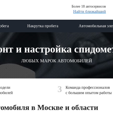
Более 18 автосервисов
Найти ближайший
обега
Накрутка пробега
Автомобильная эле
онт и настройка спидоме
ЛЮБЫХ МАРОК АВТОМОБИЛЕЙ
3
модели
Команда профессионалов
мобилей
с большим опытом работы
омобиля в Москве и области