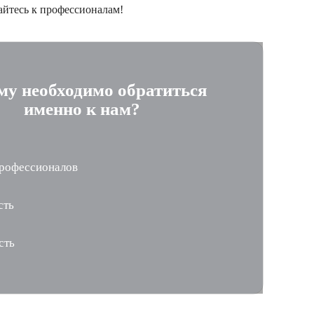
айтесь к профессионалам!
му необходимо обратиться
именно к нам?
рофессионалов
сть
сть