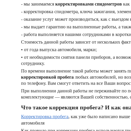
- мы занимаемся
корректировками спидометров
как 
- корректировка спидометра, ключа зажигания, элемент
- оказание услуг может производиться, как с выездом
- мы выдает гарантию на выполненные работы, а так
- работа выполняется нашими сотрудниками в коротк
Стоимость данной работы зависит от нескольких факт
• от года выпуска автомобиля, марки;
• от необходимости снятия панели приборов, а возмо
сотруднику.
По времени выполнение такой работы может занять пят
корректировкой пробега
любых автомобилей, но воз
по телефону. Вам смогут ответить на все Ваши вопрос
При выполнении данной работы не переживайте по пов
комплектующие — являются Вашей собственностью, с 
Что такое коррекция пробега? И как он
Корректировка пробега
, как уже было написано выше
автомобиля
Как правило при коррекции пробега используются тр