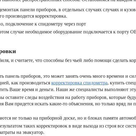
демонтаж панели приборов, в отдельных случаях случаях и кузо
го производится корректировка.
о, подключение к спидометру через порт
 этом случае необходимое оборудование подключается к порту OB
ировки
ля, и считаете, что способны без чьей либо помощи сделать ко
ь панель приборов, это может занять очень много времени и сил
цией, как производиться
корректировка спидометра
, купить спе
ратить Ваше время и деньги. Наши же специалисты выполняют эту
вы оставите следы воздействия на работу приборов, которые бу
 Вам придется искать какие-то объяснения, но только вряд ли п
аются не только на приборной доске, но и блоках памяти автомоб
результатом таких корректировок в виде выхода из строя все сис
затраты на эвакуатор.